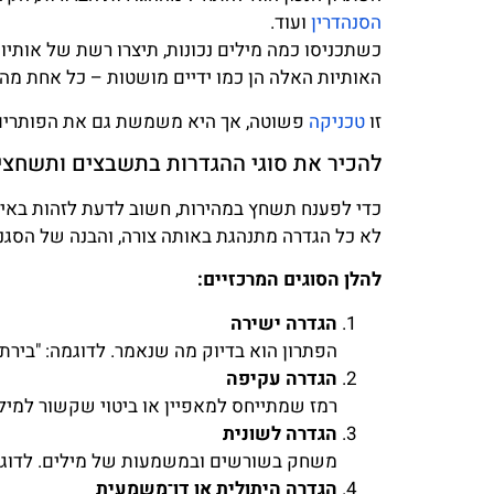
הסנהדרין
ועוד.
כשתכניסו כמה מילים נכונות, תיצרו רשת של אותי
האותיות האלה הן כמו ידיים מושטות – כל אחת מה
זו
טכניקה
פשוטה, אך היא משמשת גם את הפותרים 
להכיר את סוגי ההגדרות בתשבצים ותשחצי
כדי לפענח תשחץ במהירות, חשוב לדעת לזהות באיז
לא כל הגדרה מתנהגת באותה צורה, והבנה של הסגנו
להלן הסוגים המרכזיים:
הגדרה ישירה
הפתרון הוא בדיוק מה שנאמר. לדוגמה: "בירת יו
הגדרה עקיפה
רמז שמתייחס למאפיין או ביטוי שקשור למילה.
הגדרה לשונית
משחק בשורשים ובמשמעות של מילים. לדוגמה
הגדרה היתולית או דו־משמעית