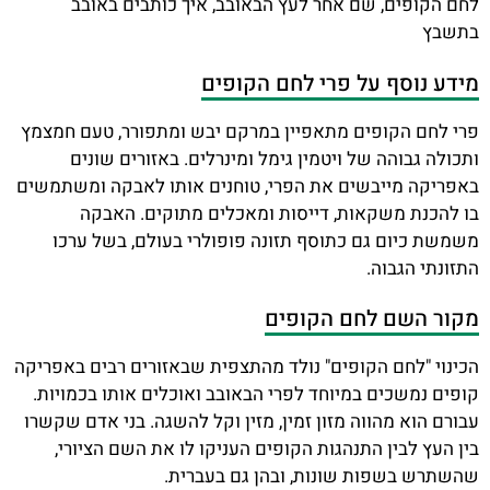
לחם הקופים, שם אחר לעץ הבאובב, איך כותבים באובב
בתשבץ
מידע נוסף על פרי לחם הקופים
פרי לחם הקופים מתאפיין במרקם יבש ומתפורר, טעם חמצמץ
ותכולה גבוהה של ויטמין גימל ומינרלים. באזורים שונים
באפריקה מייבשים את הפרי, טוחנים אותו לאבקה ומשתמשים
בו להכנת משקאות, דייסות ומאכלים מתוקים. האבקה
משמשת כיום גם כתוסף תזונה פופולרי בעולם, בשל ערכו
התזונתי הגבוה.
מקור השם לחם הקופים
הכינוי "לחם הקופים" נולד מהתצפית שבאזורים רבים באפריקה
קופים נמשכים במיוחד לפרי הבאובב ואוכלים אותו בכמויות.
עבורם הוא מהווה מזון זמין, מזין וקל להשגה. בני אדם שקשרו
בין העץ לבין התנהגות הקופים העניקו לו את השם הציורי,
שהשתרש בשפות שונות, ובהן גם בעברית.