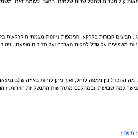
אות קילומטרים ולחסל שדות שלמים. החגב, לעומת זאת, משמש לע
 הביצים קבורות בקרקע, הנימפות ניזונות מצמחייה קרקעית בקבו
ניות משפיעים על גודל להקות הארבה ועל תדירות הופעתן. ניטו
מה ההבדל בין נימפה לזחל, ואיך ניתן לזהות באיזה שלב נמצאת
נמשך כמה שבועות, ובמהלכם מתרחשות התנשלויות חוזרות. זיהו
ץ תשחץ