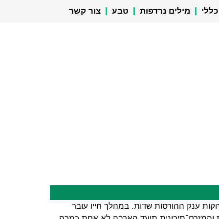
כללי
מילים נרדפות
טבע
צור קשר
ות ענק ההורסות שדות. במהלך חייו עובר
ת והמזרח־תיכונית תועד הארבה לא אחת כמכה