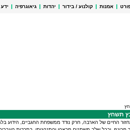
ורט
אמנות
קולנוע / בידור
יהדות
גיאוגרפיה
ידע 
חץ
בץ תשחץ
זור החיים של הארבה, חרק נודד ממשפחת החגביים, הידוע בלהק
גר מכונף, ובכל שלב משתנים מראהו והתנהגותו. בתרבות העברי