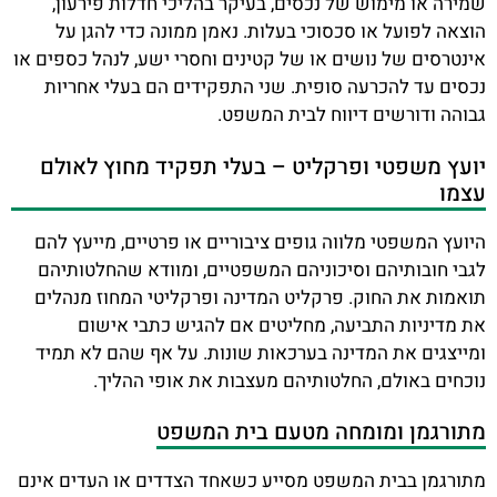
שמירה או מימוש של נכסים, בעיקר בהליכי חדלות פירעון,
הוצאה לפועל או סכסוכי בעלות. נאמן ממונה כדי להגן על
אינטרסים של נושים או של קטינים וחסרי ישע, לנהל כספים או
נכסים עד להכרעה סופית. שני התפקידים הם בעלי אחריות
גבוהה ודורשים דיווח לבית המשפט.
יועץ משפטי ופרקליט – בעלי תפקיד מחוץ לאולם
עצמו
היועץ המשפטי מלווה גופים ציבוריים או פרטיים, מייעץ להם
לגבי חובותיהם וסיכוניהם המשפטיים, ומוודא שהחלטותיהם
תואמות את החוק. פרקליט המדינה ופרקליטי המחוז מנהלים
את מדיניות התביעה, מחליטים אם להגיש כתבי אישום
ומייצגים את המדינה בערכאות שונות. על אף שהם לא תמיד
נוכחים באולם, החלטותיהם מעצבות את אופי ההליך.
מתורגמן ומומחה מטעם בית המשפט
מתורגמן בבית המשפט מסייע כשאחד הצדדים או העדים אינם