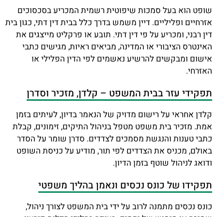
שופט הוא בעל סמכות שיפוטית רשמית המכריע בסכסוכים
אזרחיים ופליליים. דיין משמש בדרך כלל בבית דין דתי, כגון בית
דין רבני, ומכריע על פי דין דתי. תובע או פרקליט מייצגים את
האינטרס הציבורי או המדינה, מביאים ראיות, מגישים כתבי
אישום ומבקשים להרשיע נאשמים לפי הדין הפלילי או
האזרחי.
תפקידי עזר בבית המשפט – קלדן, מזכיר וסדרן
קלדן אחראי על רישום מדויק של הנאמר בדיון, לעיתים בזמן
אמת. מזכיר בית משפט מטפל בניהול התיקים, זימונים, קבלת
כתבי טענות והנגשת מסמכים לצדדים. סדרן שומר על הסדר
באולם, מכניס את הצדדים לפי תור, מודיע על כניסת השופט
ודואג לניהול שוטף בזמן הדיון.
תפקידו של כונס נכסים ונאמן בהליך משפטי
כונס נכסים מתמנה לרוב על ידי בית המשפט לצורך ניהול,