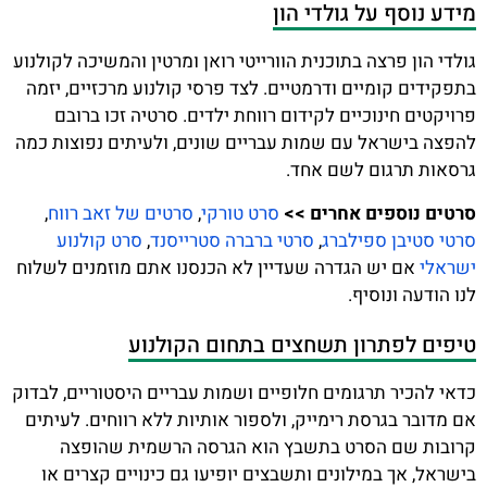
מידע נוסף על גולדי הון
גולדי הון פרצה בתוכנית הוורייטי רואן ומרטין והמשיכה לקולנוע
בתפקידים קומיים ודרמטיים. לצד פרסי קולנוע מרכזיים, יזמה
פרויקטים חינוכיים לקידום רווחת ילדים. סרטיה זכו ברובם
להפצה בישראל עם שמות עבריים שונים, ולעיתים נפוצות כמה
גרסאות תרגום לשם אחד.
סרטים נוספים אחרים >>
סרט טורקי
,
סרטים של זאב רווח
,
סרטי סטיבן ספילברג
,
סרטי ברברה סטרייסנד
,
סרט קולנוע
ישראלי
אם יש הגדרה שעדיין לא הכנסנו אתם מוזמנים לשלוח
לנו הודעה ונוסיף.
טיפים לפתרון תשחצים בתחום הקולנוע
כדאי להכיר תרגומים חלופיים ושמות עבריים היסטוריים, לבדוק
אם מדובר בגרסת רימייק, ולספור אותיות ללא רווחים. לעיתים
קרובות שם הסרט בתשבץ הוא הגרסה הרשמית שהופצה
בישראל, אך במילונים ותשבצים יופיעו גם כינויים קצרים או