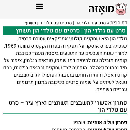
דף הבית
»
סרט עם גולדי הון | סרטים עם גולדי הון תשחץ
סרט עם גולדי הון | סרטים עם גולדי הון תשחץ
גולדי הון היא שחקנית קולנוע אמריקאית עטורת פרסים,
שזכתה בפרס אוסקר על תפקידה בפרח הקקטוס משנת 1969.
לאורך שנות השבעים עד התשעים ביססה מעמד ככוכבת
קומית מובילה עם להיטים כמו שמפו, טוראית בנג'מין, ציפור על
תיל והמוות נאה לה. הופיעה לצד שחקנים ובמאים בולטים, בהם
קורט ראסל, והותירה חותם בתרבות הפופולרית. בתשבצים
נשאל לעיתים על שמות סרטים בכיכובה במגוון תרגומים
עבריים רשמיים.
פתרון אפשרי לתשבצים תשחצים וארץ עיר – סרט
עם גולדי הון
פתרון של 4 אותיות:
שמפו
פתרון של 6 אותיות:
התרמית, חטופות