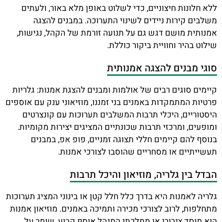
ללא חלונות חיצוניים, כדי לשלוט באופן מלא באור, ולעתים
משלבים קירות ניידים לשינוי התערוכה. במבנים להצגה
אמנותית מושם דגש גם על תנועה זורמת של הקהל, נגישות,
שילוט בהיר וחוויית ביקור כוללת.
סוגי מבנים להצגה אמנותית
קיימים סוגים רבים של אולמות ומבנים להצגת אמנות: גלריות
פרטיות המתמקדות באמנים בני זמננו, מוזיאוני ענק עם אוספים
היסטוריים, היכלי תרבות המשלבים תערוכות עם קונצרטים
ומופעים, ומרכזי תרבות שכונתיים המציגים יצירות מקומיות.
בנוסף להם קיימים חללי תצוגה זמניים, פופ אפ, במבנים
תעשייתיים או מסחריים שהוסבו לצורכי אמנות.
הבדל בין גלריה, מוזיאון והיכל תרבות
גלריה לאמנות היא בדרך כלל חלל קטן או בינוני המציג תערוכות
מתחלפות, לרוב לצורכי מכירה ותמיכה באמנים. מוזיאון אמנות
הוא מוסד ציבורי או ממלכתי המנהל אוסף קבוע, שומר על