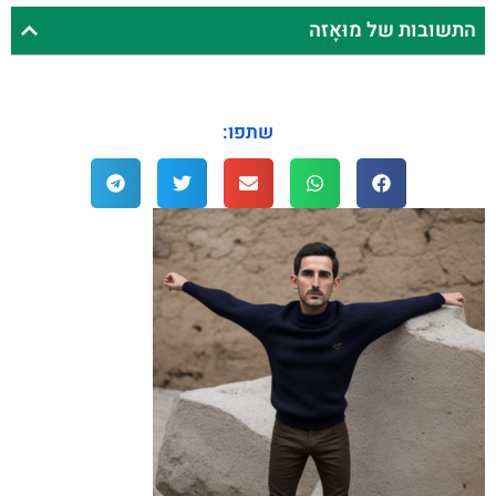
התשובות של מוּאָזה
שתפו: