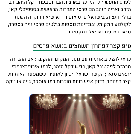
לפרס התעשייתי המרכזי בארצות הברית, בעוד דקל הזהב, דב
הזהב ואריה הזהב הם פרסי התחרות הראשית בפסטיבלי קאן,
ברלין וונציה. בישראל פרס אופיר הוא שיא ההוקרה השנתי
לקולנוע המקומי, ובמדינות נוספות בולטים פרסי גויה בספרד,
סזאר בצרפת ואריאל במקסיקו.
טיפ קצר לפתרון תשחצים בנושא פרסים
כדאי להצליב אותיות עם נתוני המקום וההקשר: אם ההגדרה
מרמזת לפסטיבל קאן, חפש דקל הזהב; לרמז אירופי־צרפתי
יתאים סזאר; הקשר ישראלי יכוון לאופיר. כשמספר האותיות
קצר במיוחד, בדוק אפשרויות מוכרות כמו אוסקר, גויה או ניקה.