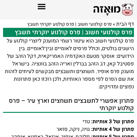
דף הבית
»
פרס קולנועי חשוב | פרס קולנוע יוקרתי תשבץ
פרס קולנועי חשוב | פרס קולנוע יוקרתי תשבץ
פרס קולנועי חשוב הוא עיטור רשמי המוענק ליוצרי קולנוע על
הישגים בולטים, וכולל פרסים לאומיים ובין־לאומיים. בין
הידועים: אוסקר מטעם האקדמיה האמריקאית, דקל הזהב של
פסטיבל קאן, דב הזהב בברלין ואריה הזהב בוונציה. בישראל
מוענק פרס אופיר. תשחצים ותשבצים מבקשים לעיתים לזהות
את שם הפרס לפי מספר האותיות, ולכן רוכזו כאן פתרונות
נפוצים ומדויקים.
פתרון אפשרי לתשבצים תשחצים וארץ עיר – פרס
קולנוע יוקרתי
פתרון של 3 אותיות:
טדי
פתרון של 4 אותיות:
גויה, ניקה, סזאר
פתרון של 5 אותיות:
פליקס, אופיר, אריאל, באפטא, אוסקר