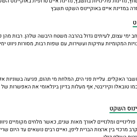
ץ, מדינות פולינזיות בתשבץ, מדינת איים טרופית באוקיינוס השקט
זרה במדינת איים באוקיינוס השקט תשבץ
ט
חב ימי עצום, לעיתים גדול בהרבה משטח היבשה שלהן. רבות מהן
בויות המקומיות עתיקות ועשירות, עם שפות רבות, מסורות ניווט ימ
שבר האקלים. עליית פני הים, המלחת מי תהום, פגיעה בשוניות אלמ
כמו טובאלו וקיריבטי, אף מעלות בדיון בינלאומי את האפשרות של
ינוס השקט
לינזיים ומלנזיים לאורך מאות שנים, כאשר מלחים מקומיים ניווט
רכזי בין ארצות הברית ליפן, ואיים רבים נושאים עד היום שרידי