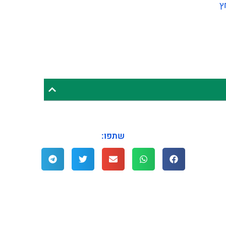
ץ
שתפו: