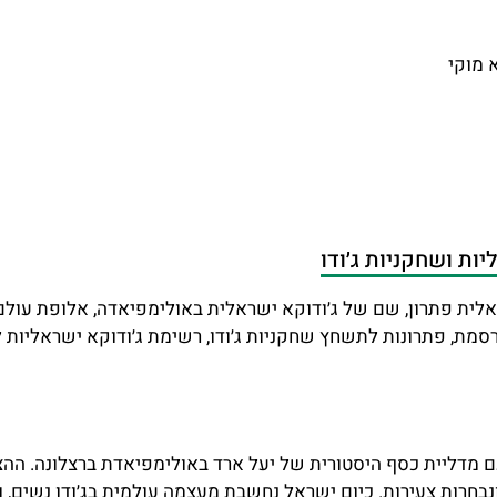
א מוקי
יות ושחקניות ג׳ודו
ראלית פתרון, שם של ג׳ודוקא ישראלית באולימפיאדה, אלופת עול
רסמת, פתרונות לתשחץ שחקניות ג׳ודו, רשימת ג׳ודוקא ישראליות ל
מדליית כסף היסטורית של יעל ארד באולימפיאדת ברצלונה. ההצלח
בחרות צעירות. כיום ישראל נחשבת מעצמה עולמית בג׳ודו נשים, ו