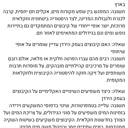
בארץ
תשובה: המפגש בין שפע מקורות מים, אקלים חם יחסית, קרבה
לכנרת ולגבולות המדינה, לצד היסטוריה ביטחונית וחקלאית
מרוכזת, יוצר אופי ייחודי של קיבוצים המתמקדים גם בתיירות
נופש ומים וגם בגידולים המתאימים לאזור חם.
שאלה: האם קיבוצים בעמק הירדן עדיין שומרים על אופי
שיתופי
תשובה: רבים מהם עברו הפרטה חלקית או מלאה, אולם רובם
שומרים על מרכיבים קהילתיים מובהקים, על מוסדות תרבות
משותפים ועל זיקה חזקה להיסטוריה הקיבוצית ולחקלאות
המקומית.
שאלה: כיצד משפיעים השינויים האקלימיים על הקיבוצים
בעמק הירדן
תשובה: עלייה בטמפרטורות, שינוי בדפוסי המשקעים וירידה
בזמינות המים משפיעים על סוגי הגידולים, על צריכת המים ועל
הצורך בחדשנות חקלאית. הקיבוצים משקיעים בשיטות השקיה
מתקדמות, בזנים עמידים יותר ובניהול משק מים מדויק.