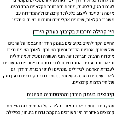
על גדות הכנרת והירדן. לצד זאת נפתחו מפעלים מקומיים
לעיבוד מזון, פלסטיק, מתכת ופתרונות חקלאיים מתקדמים.
מגמה זו סייעה לייצוב כלכלת הקיבוצים ולהתמודדות עם
משברי חקלאות, שינויים אקלימיים ותנודות בשוק העולמי.
חיי קהילה ותרבות בקיבוץ בעמק הירדן
החיים הקהילתיים בקיבוצים בעמק הירדן התבססו על ערכים
של שיתוף, אחריות הדדית וחינוך משותף. לאורך השנים נוצרו
מוסדות תרבות, חברות נוער, חוגי העשרה ופעילות מוזיקלית
ותיאטרונית ענפה. החגים צוינו לרוב בטקסים ייחודיים הקשורים
לעבודת האדמה, לגידולים עונתיים ולנופי הכנרת והירדן. גם
לאחר שינויים במבנה השיתופי, נשמר ברוב הקיבוצים גרעין חזק
של חיי תרבות קיבוציים.
קיבוצים בעמק הירדן וההיסטוריה הציונית
עמק הירדן נחשב אחד מאזורי הליבה של ההתיישבות הציונית.
קיבוצים באזור זה היו מעורבים בהקמת גדרות ביטחון, בסלילת