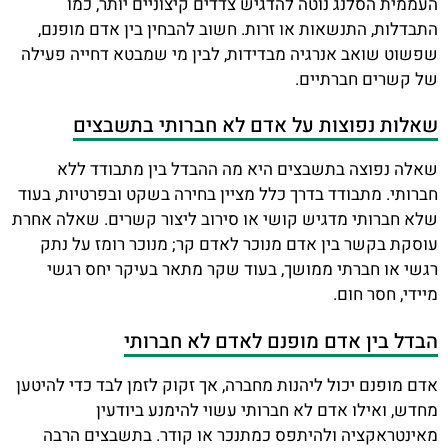
העממית הסלנג נוטה להדגיש צדדים קיצוניים יותר, כמו
התבדלות, התנשאות או זרות. חשוב להבחין בין אדם מופנם,
שפשוט שואב אנרגיה מבדידות, לבין מי שמבטא דחייה פעילה
של קשרים חברתיים.
שאלות נפוצות על אדם לא חברותי בתשבצים
שאלה נפוצה בתשבצים היא מה ההבדל בין מתבודד ללא
חברותי. מתבודד בדרך כלל מציין בחירה בשקט ובפרטיות, בעוד
שלא חברותי מדגיש קושי או סירוב ליצור קשרים. שאלה אחרת
עוסקת בקשר בין אדם מנוכר לאדם קר; מנוכר רומז על נתק
רגשי או חברתי ממושך, בעוד שקר מתאר בעיקר יחס רגשי
מיידי, חסר חום.
הבדל בין אדם מופנם לאדם לא חברותי
אדם מופנם יכול ליהנות מחברה, אך זקוק לזמן לבד כדי להיטען
מחדש, ואילו אדם לא חברותי עשוי להימנע ביודעין
מאינטראקציה ולהיתפס כמתנכר או קודר. בתשבצים הרבה