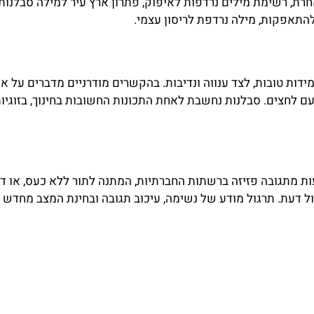
רת, רשימת מילים נרדפות לאיפוק, פתרון ארץ עיר למילה סבלנות,
להתאפקות, מילה נרדפת לריסון עצמי.
ות טובות, לצד ענווה ונדיבות. בהקשרים מודרניים מדברים על אי
 לחצים. סבלנות נחשבת לאחת התכונות החשובות בחינוך, בזוגיו
נעות מתגובה פזיזה ברשתות החברתיות, המתנה לתור ללא כעס, או דח
ל דעת. תרגול מודע של נשימה, עיכוב תגובה ובחינת המצב מחדש 