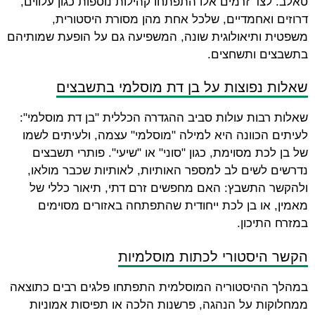
טאלב. לצד זרמים אלו התפתחו קהילות נוספות כגון עלווים,
דרוזים ואחמדיים, שלכל אחת מהן מסורת היסטורית,
משפטית ותיאולוגית שונה, המשפיעה גם על הופעת שמותיהם
בתשבצים ותשחצים.
שאלות נפוצות על בן דת מוסלמי בתשבצים
שאלות רבות עולות סביב ההגדרה הכללית "בן דת מוסלמי":
לעיתים הכוונה היא למילה "מוסלמי" עצמה, ולעיתים לשמו
של בן לכת מסוימת, כגון "סוני" או "שיעי". פותרי תשבצים
נדרשים לשים לב למספר האותיות, לאותיות שכבר מולאו,
ולהקשר התשבץ: האם מחפשים זרם דתי, תיאור כללי של
מאמין, או בן לכת ייחודית שהתפתחה באזורים מסוימים
במזרח התיכון.
הקשר היסטורי לכתות מוסלמיות
במהלך ההיסטוריה המוסלמית התפתחו פלגים רבים כתוצאה
ממחלוקות על הנהגה, פרשנות הלכה או תפיסות אמוניות