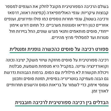
בעולם הרכיבה הספורטיבית מקובל לחלק את הענפים למספר
קבוצות עיקריות: ענפי האולימפיאדה (קפיצות ראווה, דרסאז
ורכיבה בשטח), ענפי תחרות נוספים כמו פולו ומירוצים, וענפים
אזוריים כגון רודיאו וסגנונות מערביים. כל תחום דורש אימון
ייחודי, סוסים מותאמים ותנאי מגרש שונים, החל בזירות חול
סגורות ועד למסלולי מרוץ מהירים.
ספורט רכיבה על סוסים כהכשרה גופנית ומנטלית
רכיבה ספורטיבית על סוסים מחזקת שיווי משקל, יציבה נכונה
וקואורדינציה עדינה. במקביל היא מטפחת משמעת, סבלנות
ויכולת תקשורת לא מילולית עם הסוס. ברמות הגבוהות נדרשת
גם הבנה מעמיקה בווטרינריה בסיסית, תזונת סוסים ותכנון
עומסי אימון, כדי לשמור על בריאות הסוס והישגים תחרותיים
לאורך זמן.
הבדלים בין רכיבה ספורטיבית לרכיבה חובבנית