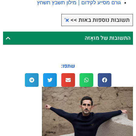
גורם מסייע לקידום | מילון תשבץ תשחץ
תשובות נוספות באות >>
א'
התשובות של מוּאָזה
שתפו: