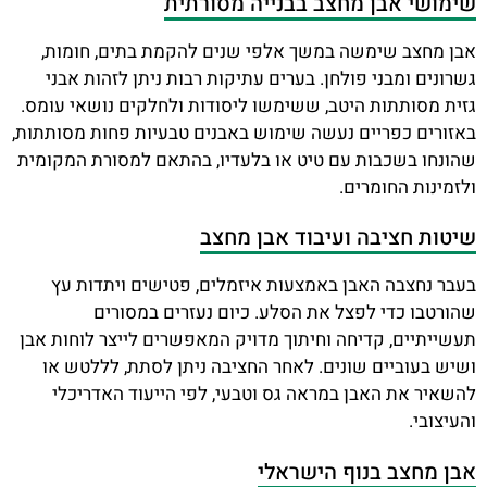
שימושי אבן מחצב בבנייה מסורתית
אבן מחצב שימשה במשך אלפי שנים להקמת בתים, חומות,
גשרונים ומבני פולחן. בערים עתיקות רבות ניתן לזהות אבני
גזית מסותתות היטב, ששימשו ליסודות ולחלקים נושאי עומס.
באזורים כפריים נעשה שימוש באבנים טבעיות פחות מסותתות,
שהונחו בשכבות עם טיט או בלעדיו, בהתאם למסורת המקומית
ולזמינות החומרים.
שיטות חציבה ועיבוד אבן מחצב
בעבר נחצבה האבן באמצעות איזמלים, פטישים ויתדות עץ
שהורטבו כדי לפצל את הסלע. כיום נעזרים במסורים
תעשייתיים, קדיחה וחיתוך מדויק המאפשרים לייצר לוחות אבן
ושיש בעוביים שונים. לאחר החציבה ניתן לסתת, לללטש או
להשאיר את האבן במראה גס וטבעי, לפי הייעוד האדריכלי
והעיצובי.
אבן מחצב בנוף הישראלי