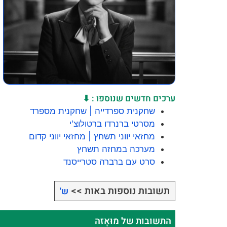
ערכים חדשים שנוספו : ⬇
שחקנית ספרדייה | שחקנית מספרד
מסרטי ברנרדו ברטולוצ'י
מחזאי יווני תשחץ | מחזאי יווני קדום
מערכה במחזה תשחץ
סרט עם ברברה סטרייסנד
תשובות נוספות באות >>
ש'
התשובות של מוּאָזה