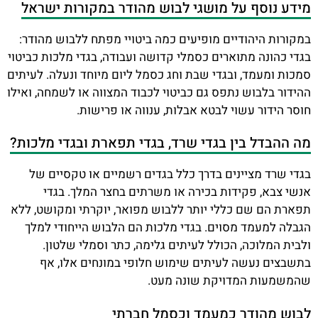
מידע נוסף על מושגי לבוש מהודר במקורות ישראל
במקורות היהודיים מופיעים כמה ביטויי מפתח ללבוש מהודר:
בגדי כהונה מתוארים כסמלי קדושה ועבודה, בגדי מלכות כביטוי
סמכות ומעמד, ובגדי שבת וחג כסמל ליום מיוחד ונעלה. לעיתים
ההידור בלבוש נתפס גם כביטוי לכבוד המצווה או לשמחה, ואילו
חוסר הידור עשוי לבטא אבלות, ענווה או פרישות.
מה ההבדל בין בגדי שרד, בגדי תפארת ובגדי מלכות?
בגדי שרד מציינים בדרך כלל בגדים רשמיים או טקסיים של
אנשי צבא, פקידות בכירה או משרתים בחצר המלך. בגדי
תפארת הם שם כללי יותר ללבוש מפואר, יוקרתי ומקושט, ללא
הגבלה למעמד מסוים. בגדי מלכות הם הלבוש הייחודי למלך
ולבית המלוכה, הכולל לעיתים גלימה, כתר וסמלי שלטון.
בתשבצים נעשה לעיתים שימוש חלופי במונחים אלו, אף
שהמשמעות המדויקת שונה מעט.
לבוש מהודר כמעמד וכסמל חברתי