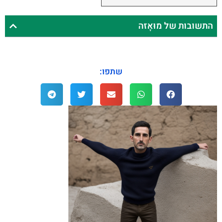
התשובות של מוּאָזה
שתפו: