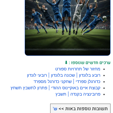
ערכים חדשים שנוספו : ⬇
מחזור של תחרויות ספורט
רובע בלונדון | שכונה בלונדון | רובעי לונדון
כדורגלן ספרדי | שחקני כדורגל מספרד
קבוצת איים באוקיינוס ההודי | פתרון לתשבץ תשחץ
פרובינציה בקנדה | תשבץ
תשובות נוספות באות >>
ש'