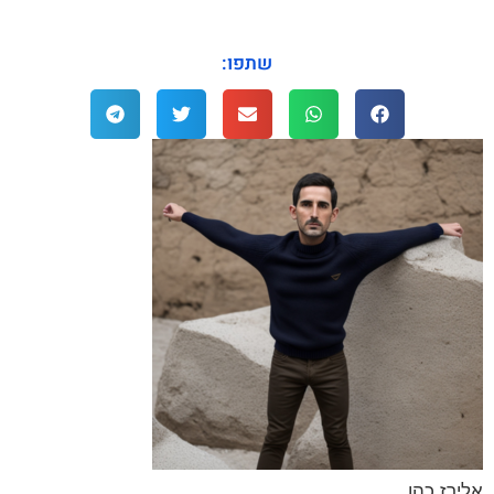
שתפו:
אלירז כהן