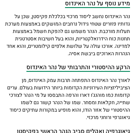
מידע נוסף על נהר האינדוס
נהר האינדוס נחשב ליסוד מרכזי בכלכלת פקיסטן, שכן על
גדותיו פזורים שטחי גידול נרחבים המושקים באמצעות מערכת
תעלות מורכבת. הנהר משמש גם להפקת חשמל באמצעות
תחנות כוח הידרואלקטריות, והוא בעל חשיבות אסטרטגית
למדינה. אורכו עולה על שלושת אלפים קילומטרים, והוא אחד
הנהרות הארוכים ביבשת אסיה.
הרקע ההיסטורי והתרבותי של נהר האינדוס
לאורך נהר האינדוס התפתחה תרבות עמק האינדוס, מן
הציביליזציות העירוניות הקדומות ביותר הידועות בעולם. ערים
קדומות כמו מוהנג'ו דארו והרפה התבססו על מי הנהר לצורכי
שתייה, חקלאות ומסחר. שמו של הנהר קשור גם לשמו
ההיסטורי של אזור הודו, והוא מופיע במקורות עתיקים כיסוד
גיאוגרפי ורוחני מרכזי.
גיאוגרפיה ואקלים סביב הנהר הראשי בפקיסטן